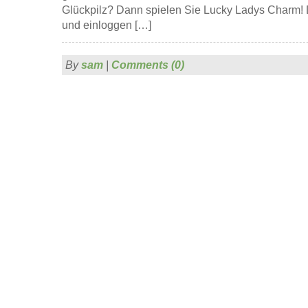
Glückpilz? Dann spielen Sie Lucky Ladys Charm! 
und einloggen […]
By
sam
|
Comments (0)